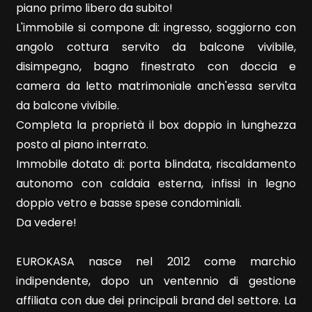
piano primo libero da subito!
Locali
L'immobile si compone di: ingresso, soggiorno con
minimi
angolo cottura servito da balcone vivibile,
disimpegno, bagno finestrato con doccia e
Qualsiasi
camera da letto matrimoniale anch'essa servita
da balcone vivibile.
1
Completa la proprietà il box doppio in lunghezza
posto al piano interrato.
2
Immobile dotato di: porta blindata, riscaldamento
autonomo con caldaia esterna, infissi in legno
3
doppio vetro e basse spese condominiali.
Da vedere!
4
EUROKASA nasce nel 2012 come marchio
5
indipendente, dopo un ventennio di gestione
affiliata con due dei principali brand del settore. La