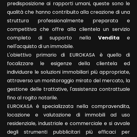
predisposizione ai rapporti umani, queste sono le
qualità che hanno contribuito alla creazione di una
5+
struttura professionalmente preparata e
competitiva che offre alla clientela un servizio
completo di supporto nella
Vendita
e
Camere
nell'acquisto di un immobile.
minime
L'obiettivo primario di EUROKASA è quello di
focalizzare le esigenze della clientela ed
Qualsiasi
individuare le soluzioni immobiliari più appropriate,
attraverso un monitoraggio mirato del mercato, la
1
gestione delle trattative, l'assistenza contrattuale
fino al rogito notarile.
2
EUROKASA è specializzata nella compravendita,
locazione e valutazione di immobili ad uso
3
residenziale, industriale e commerciale e si avvale
degli strumenti pubblicitari più efficaci per
4