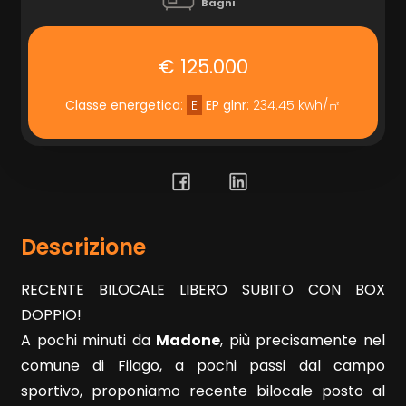
Bagni
Prezzo
€ 125.000
Classe energetica
:
E
EP glnr
: 234.45 kwh/㎡
Totale
Descrizione
mq
RECENTE BILOCALE LIBERO SUBITO CON BOX
DOPPIO!
A pochi minuti da
Madone
, più precisamente nel
comune di Filago, a pochi passi dal campo
sportivo, proponiamo recente bilocale posto al