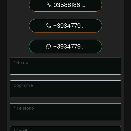
03588186 ...
+3934779 ...
+3934779 ...
* Nome
Cognome
* Telefono