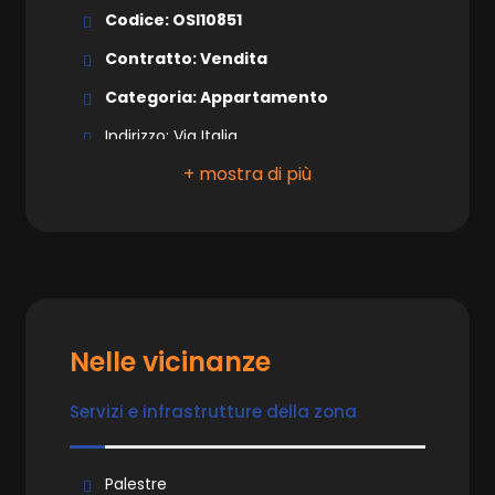
Codice: OSI10851
Ascensore
Contratto: Vendita
Categoria: Appartamento
Arredato
Indirizzo: Via Italia
Nuova costruzione
CAP: 24040
Comune: Madone
Lusso
Totale mq: 45 mq
Camere: 1
Bagni: 1
Nelle vicinanze
Locali: 2
Stato conservazione: Ottimo
Servizi e infrastrutture della zona
Piano: 1
Piani totali: 2
Palestre