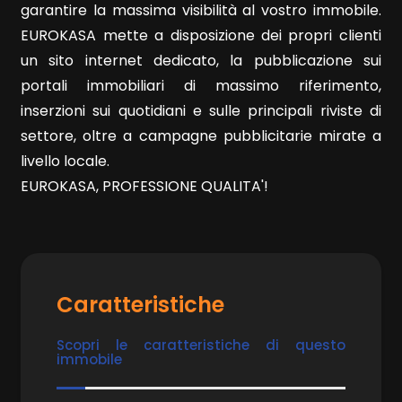
garantire la massima visibilità al vostro immobile.
EUROKASA mette a disposizione dei propri clienti
5
un sito internet dedicato, la pubblicazione sui
portali immobiliari di massimo riferimento,
5+
inserzioni sui quotidiani e sulle principali riviste di
settore, oltre a campagne pubblicitarie mirate a
livello locale.
Altre
opzioni
EUROKASA, PROFESSIONE QUALITA'!
-
multiscelta
Giardino
Caratteristiche
Posto auto/Box
Scopri le caratteristiche di questo
immobile
Balcone/Terrazzo