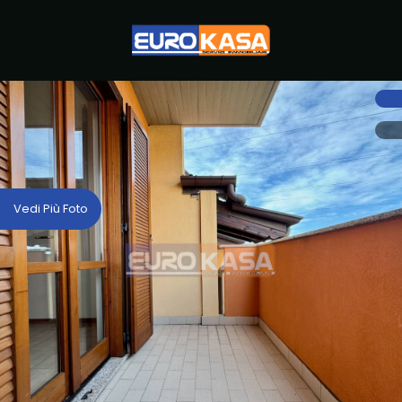
Codice
HOME
CHI
Contratto
SIAMO
Qualsiasi
IMMOBILI
Vedi Più Foto
Vendita
SERVIZI
LAVORA
Scegli
dove
CON
cercare
NOI
Provincia