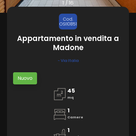
1
/
16
CONTATTI
Comune
Cod.
OSI10851
Appartamento in vendita a
Madone
- Via Italia
Tipologia
-
Nuovo
multiscelta
45
mq
Qualsiasi
1
Residenziali
Camere
1
Terreni