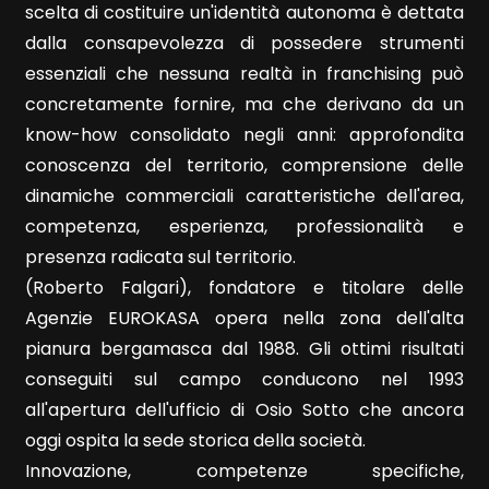
5+
scelta di costituire un'identità autonoma è dettata
dalla consapevolezza di possedere strumenti
essenziali che nessuna realtà in franchising può
Bagni
concretamente fornire, ma che derivano da un
minimi
know-how consolidato negli anni: approfondita
conoscenza del territorio, comprensione delle
Qualsiasi
dinamiche commerciali caratteristiche dell'area,
competenza, esperienza, professionalità e
1
presenza radicata sul territorio.
(Roberto Falgari), fondatore e titolare delle
2
Agenzie EUROKASA opera nella zona dell'alta
pianura bergamasca dal 1988. Gli ottimi risultati
3
conseguiti sul campo conducono nel 1993
all'apertura dell'ufficio di Osio Sotto che ancora
4
oggi ospita la sede storica della società.
Innovazione, competenze specifiche,
5