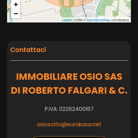
+
−
Leaflet
| OSM ©
OpenStreetMap
contributors
Contattaci
IMMOBILIARE OSIO SAS
DI ROBERTO FALGARI & C.
P.IVA: 02262400167
osiosotto@eurokasa.net