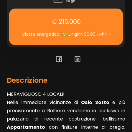
Bagni
Prezzo
€ 215.000
Classe energetica
:
C
EP glnr
: 96.00 kwh/㎡
Totale
Descrizione
mq
MERAVIGLIOSO 4 LOCALI!
Nelle immediate vicinanze di
Osio Sotto
e più
precisamente a Boltiere vendiamo in esclusiva in
palazzina di recente costruzione, bellissimo
Appartamento
con finiture interne di pregio,