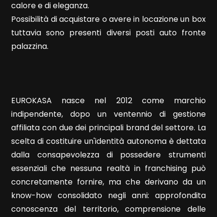
calore e di eleganza.
Possibilità di acquistare o avere in locazione un box
5+
tuttavia sono presenti diversi posti auto fronte
palazzina.
Camere
minime
EUROKASA nasce nel 2012 come marchio
Qualsiasi
indipendente, dopo un ventennio di gestione
affiliata con due dei principali brand del settore. La
1
scelta di costituire un'identità autonoma è dettata
dalla consapevolezza di possedere strumenti
2
essenziali che nessuna realtà in franchising può
concretamente fornire, ma che derivano da un
3
know-how consolidato negli anni: approfondita
conoscenza del territorio, comprensione delle
4