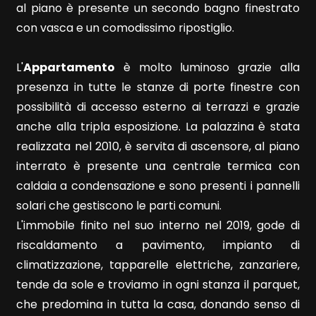
5+
al piano è presente un secondo bagno finestrato
con vasca e un comodissimo ripostiglio.
Bagni
L'
Appartamento
è molto luminoso grazie alla
minimi
presenza in tutte le stanze di porte finestre con
possibilità di accesso esterno ai terrazzi e grazie
Qualsiasi
anche alla tripla esposizione. La palazzina è stata
realizzata nel 2010, è servita di ascensore, al piano
1
interrato è presente una centrale termica con
caldaia a condensazione e sono presenti i pannelli
2
solari che gestiscono le parti comuni.
L'immobile finito nel suo interno nel 2019, gode di
3
riscaldamento a pavimento, impianto di
climatizzazione, tapparelle elettriche, zanzariere,
4
tende da sole e troviamo in ogni stanza il parquet,
che predomina in tutta la casa, donando senso di
5