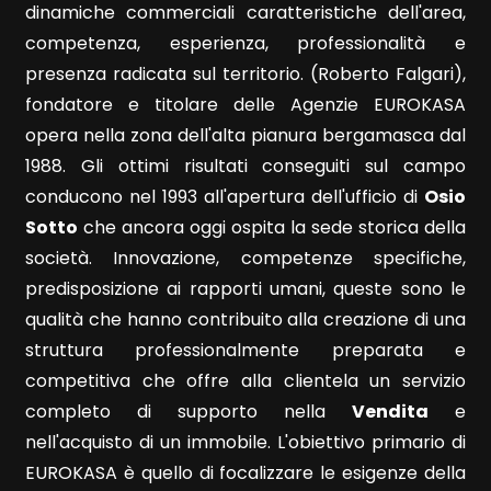
dinamiche commerciali caratteristiche dell'area,
competenza, esperienza, professionalità e
5
presenza radicata sul territorio. (Roberto Falgari),
fondatore e titolare delle Agenzie EUROKASA
5+
opera nella zona dell'alta pianura bergamasca dal
1988. Gli ottimi risultati conseguiti sul campo
conducono nel 1993 all'apertura dell'ufficio di
Osio
Altre
opzioni
Sotto
che ancora oggi ospita la sede storica della
-
società. Innovazione, competenze specifiche,
multiscelta
predisposizione ai rapporti umani, queste sono le
qualità che hanno contribuito alla creazione di una
Giardino
struttura professionalmente preparata e
competitiva che offre alla clientela un servizio
Posto auto/Box
completo di supporto nella
Vendita
e
nell'acquisto di un immobile. L'obiettivo primario di
EUROKASA è quello di focalizzare le esigenze della
Balcone/Terrazzo