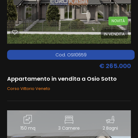
NOVITÀ
IN VENDITA
Cod. OSI10659
€ 265.000
Appartamento in vendita a Osio Sotto
Corso Vittorio Veneto
150 mq
3 Camere
2 Bagni