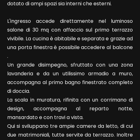
dotato di ampi spazi sia interni che esterni.
Locali
minimi
L'ingresso accede direttamente nel luminoso
salone di 30 mq con affaccio sul primo terrazzo
Qualsiasi
vivibile. La cucina è abitabile e separata e grazie ad
una porta finestra è possibile accedere al balcone
1
.
Un grande disimpegno, sfruttato con una zona
2
lavanderia e da un utilissimo armadio a muro,
accompagna al primo bagno finestrato completo
3
di doccia.
La scala in muratura, rifinita con un corrimano di
4
design, accompagna al reparto notte,
mansardato e con travi a vista.
5
Qui si sviluppano tre ampie camere da letto, di cui
due matrimoniali, tutte servite da terrazzo. Inoltre