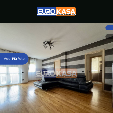
Codice
HOME
CHI
Contratto
SIAMO
Qualsiasi
IMMOBILI
Vedi Più Foto
Vendita
SERVIZI
LAVORA
Scegli
dove
CON
cercare
NOI
Provincia