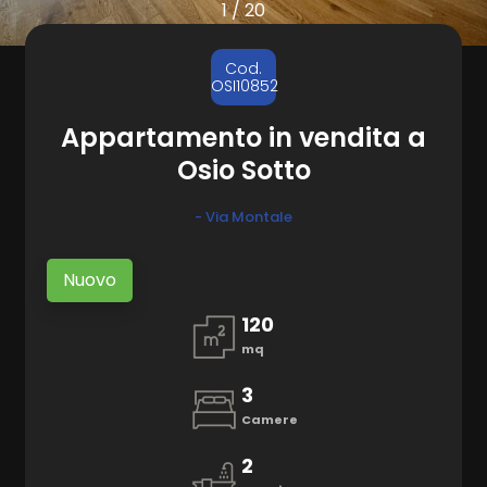
1
/
20
CONTATTI
Comune
Cod.
OSI10852
Appartamento in vendita a
Osio Sotto
- Via Montale
Tipologia
-
Nuovo
multiscelta
120
mq
Qualsiasi
3
Residenziali
Camere
2
Terreni