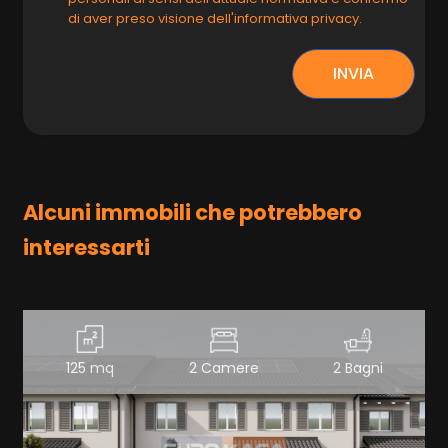
di aver preso visione dell'informativa privacy.
INVIA
Alcuni immobili che potrebbero
interessarti
125 mq
2 Camere
2 Bagni