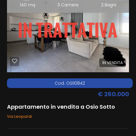
140 mq
3 Camere
2 Bagni
IN VENDITA
Cod. OSI10842
€ 260.000
Appartamento in vendita a Osio Sotto
Via Leopardi