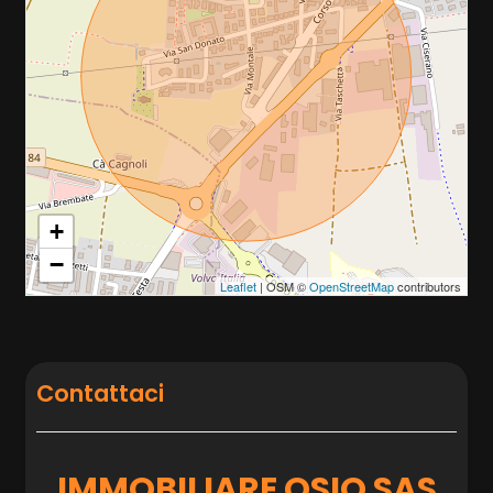
+
−
Leaflet
| OSM ©
OpenStreetMap
contributors
Contattaci
IMMOBILIARE OSIO SAS