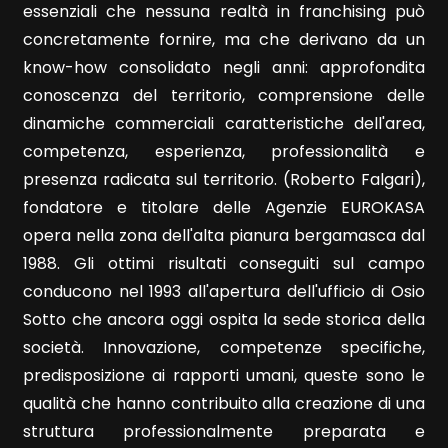
essenziali che nessuna realtà in franchising può
concretamente fornire, ma che derivano da un
5+
know-how consolidato negli anni: approfondita
conoscenza del territorio, comprensione delle
dinamiche commerciali caratteristiche dell'area,
Camere
competenza, esperienza, professionalità e
minime
presenza radicata sul territorio. (Roberto Falgari),
fondatore e titolare delle Agenzie EUROKASA
Qualsiasi
opera nella zona dell'alta pianura bergamasca dal
1988. Gli ottimi risultati conseguiti sul campo
1
conducono nel 1993 all'apertura dell'ufficio di Osio
Sotto che ancora oggi ospita la sede storica della
2
società. Innovazione, competenze specifiche,
predisposizione ai rapporti umani, queste sono le
3
qualità che hanno contribuito alla creazione di una
struttura professionalmente preparata e
4