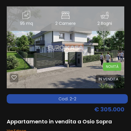
95 mq
2 Camere
2 Bagni
NOVITÀ
IN VENDITA
Cod. 2-2
€ 305.000
Appartamento in vendita a Osio Sopra
Via Edison