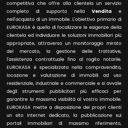
competitiva che offre alla clientela un servizio
completo di supporto nella
Vendita
e
5
nell'acquisto di un immobile. L'obiettivo primario di
EUROKASA è quello di focalizzare le esigenze della
5+
clientela ed individuare le soluzioni immobiliari più
appropriate, attraverso un monitoraggio mirato
del mercato, la gestione delle trattative,
Altre
opzioni
l'assistenza contrattuale fino al rogito notarile.
-
EUROKASA è specializzata nella compravendita,
multiscelta
locazione e valutazione di immobili ad uso
residenziale, industriale e commerciale e si avvale
Giardino
degli strumenti pubblicitari più efficaci per
garantire la massima visibilità al vostro immobile.
Posto auto/Box
EUROKASA mette a disposizione dei propri clienti
un sito internet dedicato, la pubblicazione sui
portali immobiliari di massimo riferimento,
Balcone/Terrazzo