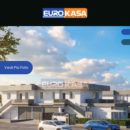
Codice
HOME
CHI
Contratto
SIAMO
Qualsiasi
IMMOBILI
Vedi Più Foto
Vendita
SERVIZI
LAVORA
Scegli
dove
CON
cercare
NOI
Provincia