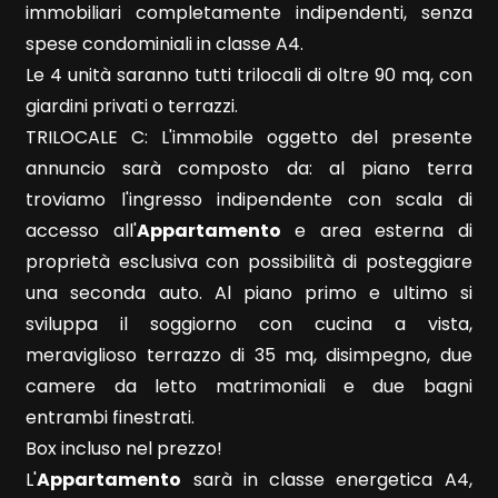
immobiliari completamente indipendenti, senza
Locali
spese condominiali in classe A4.
minimi
Le 4 unità saranno tutti trilocali di oltre 90 mq, con
giardini privati o terrazzi.
Qualsiasi
TRILOCALE C: L'immobile oggetto del presente
annuncio sarà composto da: al piano terra
1
troviamo l'ingresso indipendente con scala di
accesso all'
Appartamento
e area esterna di
2
proprietà esclusiva con possibilità di posteggiare
una seconda auto. Al piano primo e ultimo si
3
sviluppa il soggiorno con cucina a vista,
meraviglioso terrazzo di 35 mq, disimpegno, due
4
camere da letto matrimoniali e due bagni
entrambi finestrati.
5
Box incluso nel prezzo!
L'
Appartamento
sarà in classe energetica A4,