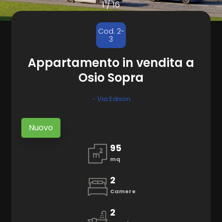
1
/
16
CONTATTI
Comune
Cod. 2-
3
Appartamento in vendita a
Osio Sopra
- Via Edison
Tipologia
-
Nuovo
multiscelta
95
mq
Qualsiasi
2
Residenziali
Camere
2
Terreni