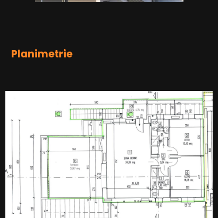
Sanitari sospesi
Doccia
Predisposizione allarme
Planimetrie
Tapparelle