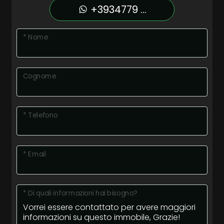
+3934779 ...
* Nome
Cognome
* Telefono
* Email
* Di quali informazioni hai bisogno?