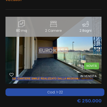
80 mq
2 Camere
2 Bagni
NOVITÀ
IN VENDITA
Cod. 1-22
€ 250.000