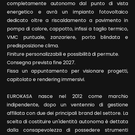
5+
completamente autonomo dal punto di vista
energetico e avrà un impianto fotovoltaico
dedicato oltre a riscaldamento a pavimento in
Bagni
pompa di calore, cappotto, infissi a taglio termico,
minimi
VMC puntuale, zanzariere, porta blindata e
predisposizione clima.
Qualsiasi
Finiture personalizzabili e possibilità di permute.
Consegna prevista fine 2027.
1
Fissa un appuntamento per visionare progetti,
capitolato e rendering immersivi.
2
EUROKASA nasce nel 2012 come marchio
3
indipendente, dopo un ventennio di gestione
affiliata con due dei principali brand del settore. La
4
scelta di costituire un'identità autonoma è dettata
dalla consapevolezza di possedere strumenti
5