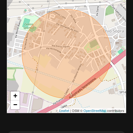
+
−
Leaflet
| OSM ©
OpenStreetMap
contributors