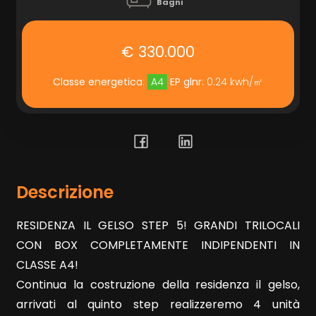
Bagni
Prezzo
€ 330.000
Classe energetica
:
A4
EP glnr
: 0.24 kwh/㎡
Totale
Descrizione
mq
RESIDENZA IL GELSO STEP 5! GRANDI TRILOCALI
CON BOX COMPLETAMENTE INDIPENDENTI IN
CLASSE A4!
Continua la costruzione della residenza il gelso,
arrivati al quinto step realizzeremo 4 unità