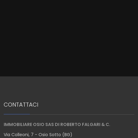
Locali
minimi
Qualsiasi
1
2
3
4
CONTATTACI
5
IMMOBILIARE OSIO SAS DI ROBERTO FALGARI & C.
Via Colleoni, 7 - Osio Sotto (BG)