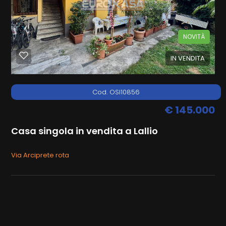
CONTATTI
Lallio
NOVITÀ
IN VENDITA
Cod. OSI10856
€ 145.000
Tipologia
-
Casa singola in vendita a Lallio
multiscelta
Via Arciprete rota
Qualsiasi
Residenziali
Terreni