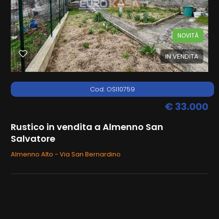
CONTATTI
Almenno San Salvatore
NOVITÀ
IN VENDITA
Cod. OSI10759
€ 33.000
Tipologia
-
Rustico in vendita a Almenno San
multiscelta
Salvatore
Almenno Alto - Via San Bernardino
Qualsiasi
Residenziali
Terreni