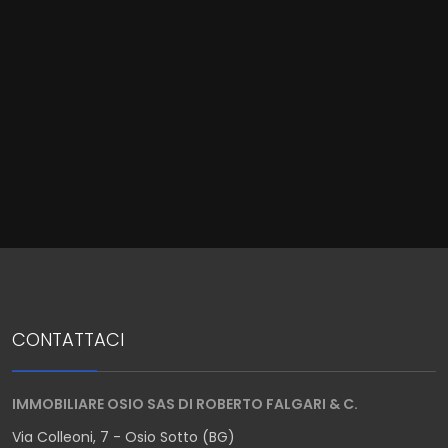
Locali
minimi
Qualsiasi
1
2
3
4
CONTATTACI
5
IMMOBILIARE OSIO SAS DI ROBERTO FALGARI & C.
Via Colleoni, 7 - Osio Sotto (BG)