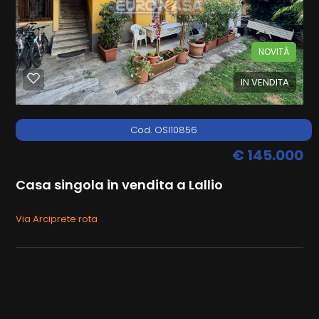
CONTATTI
Lallio
NOVITÀ
IN VENDITA
Cod. OSI10856
€ 145.000
Tipologia
-
Casa singola in vendita a Lallio
multiscelta
Via Arciprete rota
Qualsiasi
Residenziali
Terreni